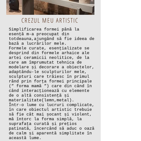
CREZUL MEU ARTISTIC
Simplificarea formei până la
esenţă m-a preocupat din
totdeauna,ajungând să fie ideea de
bază a lucrărilor mele.
Formele curate, esenţializate se
desprind din formele arhaice ale
artei ceramicii neolitice, de la
care am împrumutat tehnica de
modelare și decorare a obiectelor,
adaptându-le sculpturilor mele,
sculpturi care trăiesc în primul
rând prin forţa formei principale
(“ forma mamă “) care din când în
când interacţionează cu elemente
de o altă consistenţă și
materialitate(lemn,metal).
Într-o lume cu lucruri complicate,
în care obiectul artistic trebuie
să fie cât mai șocant și violent,
mă întorc la forma simplă, la
suprafaţa curată și preţios
patinată, încercând să aduc o oază
de calm și aparentă simplitate în
această lume.